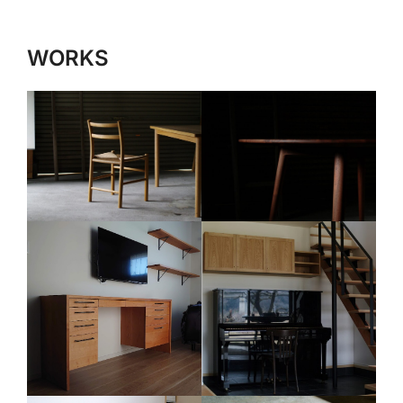
ま
で
WORKS
ス
ク
ロ
ー
ル