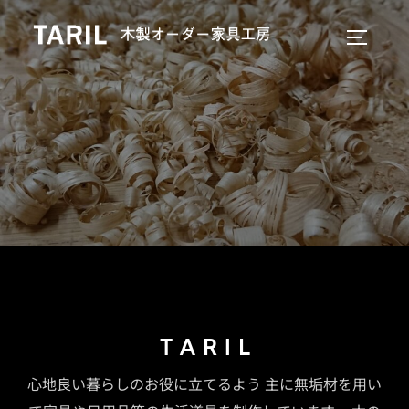
コ
ン
サイドバ
テ
ン
ツ
へ
ス
キ
ッ
プ
T A R I L
心地良い暮らしのお役に立てるよう 主に無垢材を用い