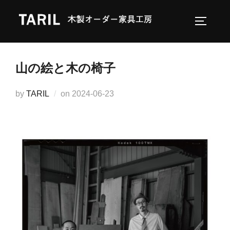
コ
ン
サイドバ
テ
ン
ツ
山の絵と木の椅子
へ
ス
投
by
TARIL
on
2024-06-23
キ
稿
ッ
日:
プ