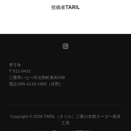
投稿者
TARIL
投稿者
Instagram
タリル
〒511-0432
三重県いなべ市北勢町東村438
電話:090-4119-1900（佐野)
Copyright © 2026 TARIL（タリル）三重の木製オーダー家具
工房